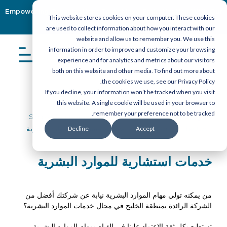
Empowering Organizations To Achieve Emiratization With Our
This website stores cookies on your computer. These cookies
Latest Guidebook
Download Now
are used to collect information about how you interact with our
website and allow us to remember you. We use this
information in order to improve and customize your browsing
experience and for analytics and metrics about our visitors
both on this website and other media. To find out more about
the cookies we use, see our Privacy Policy.
If you decline, your information won’t be tracked when you visit
this website. A single cookie will be used in your browser to
remember your preference not to be tracked.
معلومات عنا
>
خدمات
>
Simple Temporary Staffing
Decline
Accept
Solutions in the UAE
> خدمات استشارية للموارد البشرية
خدمات استشارية للموارد البشرية
من يمكنه تولي مهام الموارد البشرية نيابة عن شركتك أفضل من
الشركة الرائدة بمنطقة الخليج في مجال خدمات الموارد البشرية؟